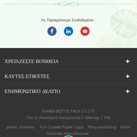
Ας Παραμείνουμε Συνδεδεμένοι :
ΧΡΕΙΆΖΕΣΤΕ ΒΟΉΘΕΙΑ
ΚΑΥΤΈΣ ΕΤΙΚΈΤΕΣ
ΕΝΗΜΕΡΩΤΙΚΌ ΔΕΛΤΊΟ
XIAMEN IBOTTLE PACK CO.,LTD.
Όλα τα δικαιώματα διατηρούνται./
sitemap
/
XML
φιλικές συνδέσεις :
PLA Coated Paper Cups
Panyuepacking
Nylon
Granules Manufacturer