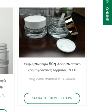
Υψηλή ποιότητα 50g Άδειο πλαστικό
κρέμα φροντίδας δέρματος PETG
δοχείο
50g Άδειο πλαστικό PETG δοχείο
υγές
ης
. Το
ΔΙΑΒΆΣΤΕ ΠΕΡΙΣΣΌΤΕΡΑ
.
 του
ο