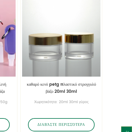
ενή
καθαρό κενό petg πλαστικό στρογγυλό
άζα
βάζο 20ml 30ml
150g
Χωρητικότητα: 20ml 30ml γύρος
 κενό
PETG φιάλες · μπορεί να προσαρμοστεί
το χρώμα μπορεί να γίνει σύμφωνα με
τις απαιτήσεις του πελάτη.
Α
ΔΙΑΒΆΣΤΕ ΠΕΡΙΣΣΌΤΕΡΑ