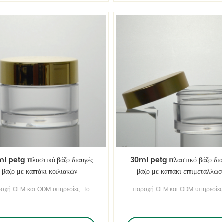
l petg πλαστικό βάζο διαυγές
30ml petg πλαστικό βάζο δια
βάζο με καπάκι κοιλιακών
βάζο με καπάκι επιμετάλλωσ
οχή OEM και ODM υπηρεσίες. Το
παροχή OEM και ODM υπηρεσίες
το δοχείο είναι προσαρμόσιμο.
το δοχείο είναι προσαρμόσιμο
εταλλευόμενος την κομψότητα του
εκμεταλλευόμενοι την κομψότητα
υλικού, είναι ένα δοχείο γεμάτο
υλικού, είναι ένα δοχείο γεμάτ