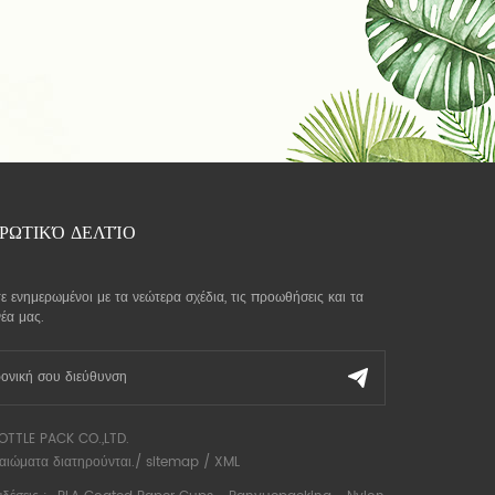
ΡΩΤΙΚΌ ΔΕΛΤΊΟ
ε ενημερωμένοι με τα νεώτερα σχέδια, τις προωθήσεις και τα
νέα μας.
OTTLE PACK CO.,LTD.
καιώματα διατηρούνται./
sitemap
/
XML