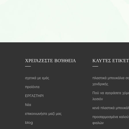
ΧΡΕΙΆΖΕΣΤΕ ΒΟΉΘΕΙΑ
ΚΑΥΤΈΣ ΕΤΙΚΈΤ
σχετικά με εμάς
πλαστικά μπουκάλια σ
χονδρικής
προϊόντα
Πού να αγοράσετε χύμ
ΕΡΓΑΣΤΗΡΙ
λοσιόν
Νέα
κενά πλαστικά μπουκάλ
επικοινωνήστε μαζί μας
προσαρμοσμένα καλού
blog
φιαλών