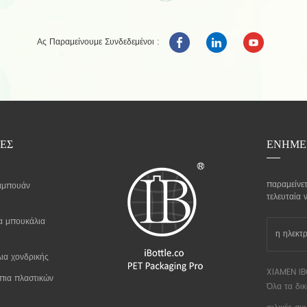
Ας Παραμείνουμε Συνδεδεμένοι :
ΕΣ
ΕΝΗΜΕ
παραμείνετ
αμπουάν
τελευταία 
α μπουκάλια
ια χονδρικής
XIAMEN IB
πια πλαστικών
Όλα τα δι