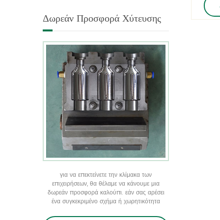
π
παράγουμε.
διαμορφωμένα μπουκάλια
διακ
Δωρεάν Προσφορά Χύτευσης
σε όλα τα μεγέθη
τ
συνειδητοποιήστε τη
μοναδική συσκευασία του
προϊόντος σας με την
προσφορά δωρεάν
χύτευσης
για να επεκτείνετε την κλίμακα των
επιχειρήσεων, θα θέλαμε να κάνουμε μια
δωρεάν προσφορά καλούπι. εάν σας αρέσει
ένα συγκεκριμένο σχήμα ή χωρητικότητα
μπιμπερό ή βάζο αλλά δεν μπορείτε να βρείτε
κανένα από την υπάρχουσα αγορά, έχουμε μια