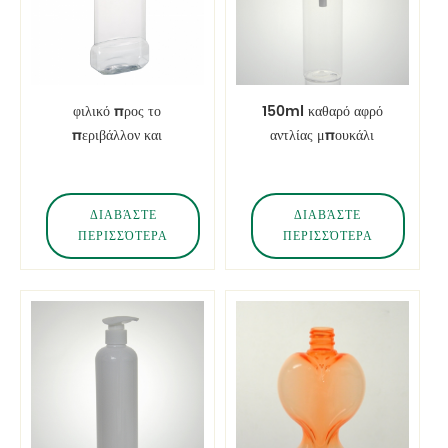
φιλικό προς το
150ml καθαρό αφρό
περιβάλλον και
αντλίας μπουκάλι
ανακυκλώσιμο 250ml
σπρέι πλύσιμο στο χέρι
πλαστικό μπουκάλι
κατοικίδιων για
ΔΙΑΒΆΣΤΕ
ΔΙΑΒΆΣΤΕ
μπουκάλι στοματικής
ΠΕΡΙΣΣΌΤΕΡΑ
ΠΕΡΙΣΣΌΤΕΡΑ
πλύσης