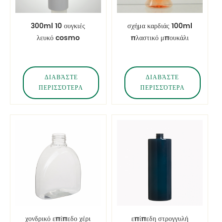
300ml 10 ουγκιές
σχήμα καρδιάς 100ml
λευκό cosmo
πλαστικό μπουκάλι
μπουκάλι με αντλία
κατοικίδιων για λοσιόν
λοσιόν για ντους
ΔΙΑΒΆΣΤΕ
ΔΙΑΒΆΣΤΕ
ΠΕΡΙΣΣΌΤΕΡΑ
ΠΕΡΙΣΣΌΤΕΡΑ
χονδρικό επίπεδο χέρι
επίπεδη στρογγυλή