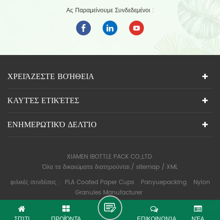
Ας Παραμείνουμε Συνδεδεμένοι :
ΧΡΕΙΆΖΕΣΤΕ ΒΟΉΘΕΙΑ
ΚΑΥΤΈΣ ΕΤΙΚΈΤΕΣ
ΕΝΗΜΕΡΩΤΙΚΌ ΔΕΛΤΊΟ
XIAMEN IBOTTLE PACK CO.,LTD.
Όλα τα δικαιώματα διατηρούνται./
sitemap
/
XML
φιλικές συνδέσεις :
PLA Coated Paper Cups
Panyuepacking
Nylon
Granules Manufacturer
ΣΠΊΤΙ
ΠΡΟΪΌΝΤΑ
ΕΠΙΚΟΙΝΩΝΊΑ
ΝΈΑ