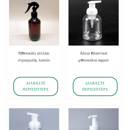
Μπουκάλι αντλίας
Άδεια πλαστικά
στρογγυλής λοσιόν
μπουκάλια αφρού
250ml 8oz PET
πλυσίματος προσώπου
cosmo
PET
ΔΙΑΒΆΣΤΕ
ΔΙΑΒΆΣΤΕ
ΠΕΡΙΣΣΌΤΕΡΑ
ΠΕΡΙΣΣΌΤΕΡΑ