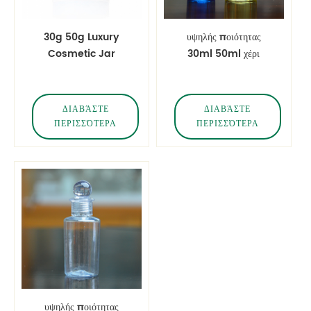
30g 50g Luxury
υψηλής ποιότητας
Cosmetic Jar
30ml 50ml χέρι
Heavy Wall Βάζο
απολυμαντικό
PET Βάζο Βαρύ τοίχου
πλαστικό μπιμπερό
Συσκευασία κρέμα
ΔΙΑΒΆΣΤΕ
ΔΙΑΒΆΣΤΕ
προσώπου
ΠΕΡΙΣΣΌΤΕΡΑ
ΠΕΡΙΣΣΌΤΕΡΑ
υψηλής ποιότητας