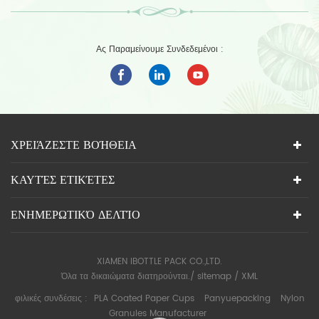
Ας Παραμείνουμε Συνδεδεμένοι :
ΧΡΕΙΆΖΕΣΤΕ ΒΟΉΘΕΙΑ
ΚΑΥΤΈΣ ΕΤΙΚΈΤΕΣ
ΕΝΗΜΕΡΩΤΙΚΌ ΔΕΛΤΊΟ
XIAMEN IBOTTLE PACK CO.,LTD.
Όλα τα δικαιώματα διατηρούνται./
sitemap
/
XML
φιλικές συνδέσεις :
PLA Coated Paper Cups
Panyuepacking
Nylon
Granules Manufacturer