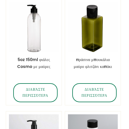
5oz 150ml φιάλες
πράσινα μπουκάλια
Cosmo με μαύρες
μαύρο φλιτζάνι καπάκι
αντλίες λοσιόν
δίσκου τετράγωνο
σχήμα 120ml
μπουκάλια λοσιόν
ΔΙΑΒΆΣΤΕ
ΔΙΑΒΆΣΤΕ
ΠΕΡΙΣΣΌΤΕΡΑ
ΠΕΡΙΣΣΌΤΕΡΑ