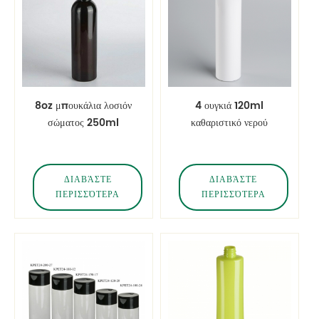
8oz μπουκάλια λοσιόν
4 ουγκιά 120ml
σώματος 250ml
καθαριστικό νερού
μαύρων σφαιρών
καθαρισμού βερνίκι
νυχιών
ΔΙΑΒΆΣΤΕ
ΔΙΑΒΆΣΤΕ
ΠΕΡΙΣΣΌΤΕΡΑ
ΠΕΡΙΣΣΌΤΕΡΑ