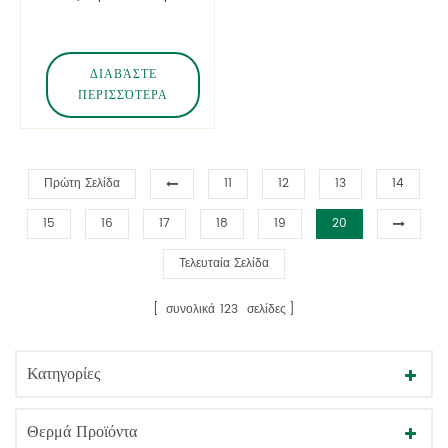
διάλυμα τόνωσης
καλλυντικών
συσκευασίας
ΔΙΑΒΆΣΤΕ
ΠΕΡΙΣΣΌΤΕΡΑ
Πρώτη Σελίδα
11
12
13
14
15
16
17
18
19
20
Τελευταία Σελίδα
συνολικά
123
σελίδες
Κατηγορίες
Θερμά Προϊόντα