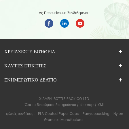
Ας Παραμείνουμε Συνδεδεμένοι :
ΧΡΕΙΆΖΕΣΤΕ ΒΟΉΘΕΙΑ
ΚΑΥΤΈΣ ΕΤΙΚΈΤΕΣ
ΕΝΗΜΕΡΩΤΙΚΌ ΔΕΛΤΊΟ
XIAMEN IBOTTLE PACK CO.,LTD.
Όλα τα δικαιώματα διατηρούνται./
sitemap
/
XML
φιλικές συνδέσεις :
PLA Coated Paper Cups
Panyuepacking
Nylon
Granules Manufacturer