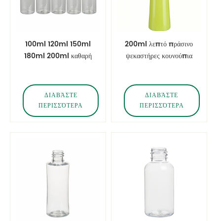
100ml 120ml 150ml
200ml λεπτό πράσινο
180ml 200ml καθαρή
ψεκαστήρες κουνούπια
πεταλούδα κυλίνδρου
μπουκαλιών μπιμπερό
μακιγιάζ αφαίρεσης
γυαλιστερό λάδι σειρά
ΔΙΑΒΆΣΤΕ
ΔΙΑΒΆΣΤΕ
αφαίρεσης μπουκαλιών
ΠΕΡΙΣΣΌΤΕΡΑ
ΠΕΡΙΣΣΌΤΕΡΑ