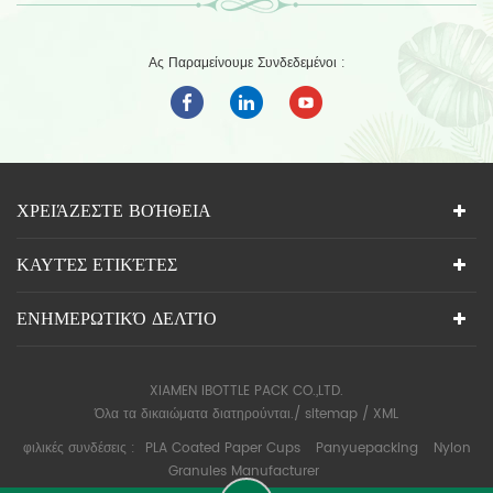
Ας Παραμείνουμε Συνδεδεμένοι :
ΧΡΕΙΆΖΕΣΤΕ ΒΟΉΘΕΙΑ
ΚΑΥΤΈΣ ΕΤΙΚΈΤΕΣ
ΕΝΗΜΕΡΩΤΙΚΌ ΔΕΛΤΊΟ
XIAMEN IBOTTLE PACK CO.,LTD.
Όλα τα δικαιώματα διατηρούνται./
sitemap
/
XML
φιλικές συνδέσεις :
PLA Coated Paper Cups
Panyuepacking
Nylon
Granules Manufacturer