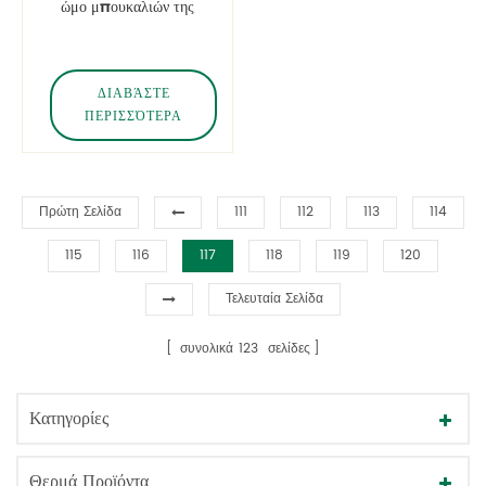
ώμο μπουκαλιών της
PET με τη χρυσή αντλία
ΔΙΑΒΆΣΤΕ
ΠΕΡΙΣΣΌΤΕΡΑ
Πρώτη Σελίδα
111
112
113
114
115
116
117
118
119
120
Τελευταία Σελίδα
συνολικά
123
σελίδες
Κατηγορίες
Θερμά Προϊόντα