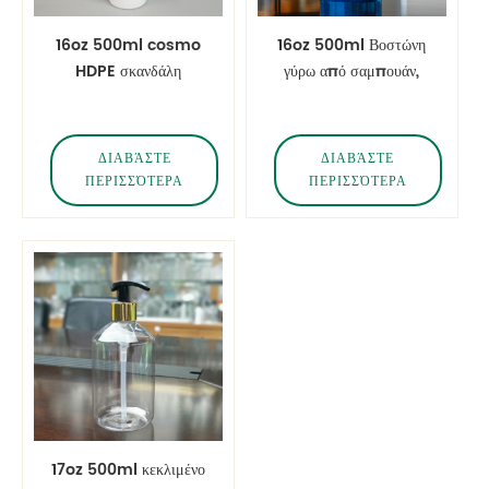
16oz 500ml cosmo
16oz 500ml Βοστώνη
HDPE σκανδάλη
γύρω από σαμπουάν,
πλαστικά μπουκάλια
πλύσιμο σωμάτων
για το απολυμαντικό
μπουκάλια
υγρό
ΔΙΑΒΆΣΤΕ
ΔΙΑΒΆΣΤΕ
ΠΕΡΙΣΣΌΤΕΡΑ
ΠΕΡΙΣΣΌΤΕΡΑ
17oz 500ml κεκλιμένο