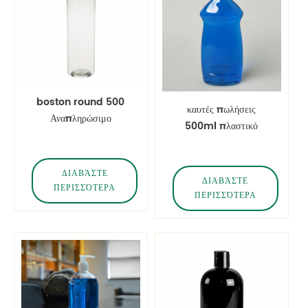
boston round 500
καυτές πωλήσεις
Αναπληρώσιμο
500ml πλαστικό
καλλυντικό δοχείο
μπουκάλι για υγρό
καθαρό μπουκάλι για
σαπούνι πλυντηρίου
κατοικίδια
ΔΙΑΒΆΣΤΕ
πιάτων
ΔΙΑΒΆΣΤΕ
ΠΕΡΙΣΣΌΤΕΡΑ
ΠΕΡΙΣΣΌΤΕΡΑ