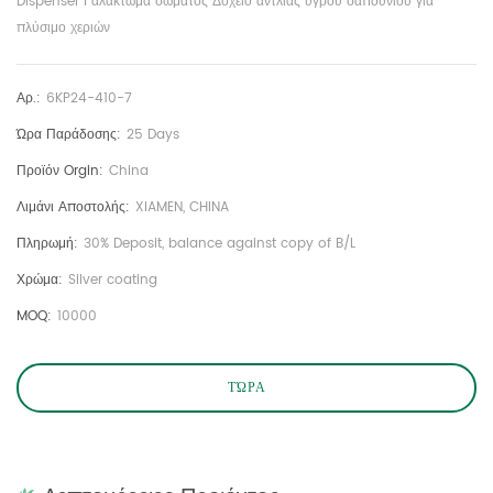
Dispenser Γαλάκτωμα σώματος Δοχείο αντλίας υγρού σαπουνιού για
πλύσιμο χεριών
Αρ.:
6KP24-410-7
Ώρα Παράδοσης:
25 Days
Προϊόν Orgin:
China
Λιμάνι Αποστολής:
XIAMEN, CHINA
Πληρωμή:
30% Deposit, balance against copy of B/L
Χρώμα:
Silver coating
MOQ:
10000
ΤΏΡΑ