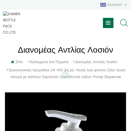
Ελληνικά
Διανομέας Αντλίας Λοσιόν
>
>
Σπίτι
Καλύμματα Και Πώματα
Διανομέας Αντλίας Λοσιόν
>
Εργοστασιακή προμήθεια 24-410 24 χιλ. Λευκή λεία φούστα Σέλα Λευκή
πλευρά με σαπούνι Σαμπουάν Conditioner Lotion Pump Dispenser