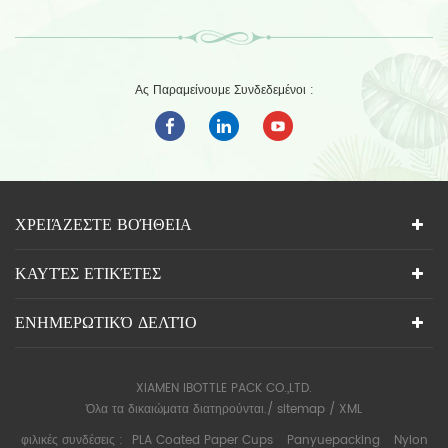
Ας Παραμείνουμε Συνδεδεμένοι :
ΧΡΕΙΆΖΕΣΤΕ ΒΟΉΘΕΙΑ
ΚΑΥΤΈΣ ΕΤΙΚΈΤΕΣ
ΕΝΗΜΕΡΩΤΙΚΌ ΔΕΛΤΊΟ
XIAMEN IBOTTLE PACK CO.,LTD.
Όλα τα δικαιώματα διατηρούνται./
sitemap
/
XML
φιλικές συνδέσεις :
PLA Coated Paper Cups
Panyuepacking
Nylon